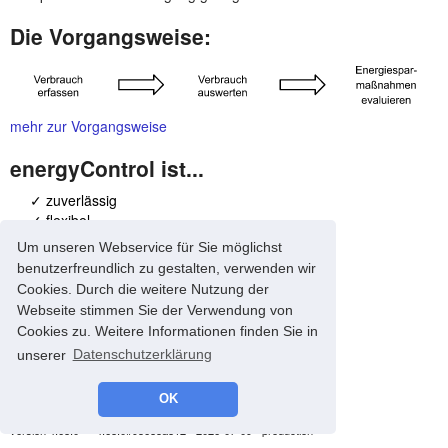
Die Vorgangsweise:
mehr zur Vorgangsweise
energyControl ist...
✓ zuverlässig
✓ flexibel
✓ unabhängig
Um unseren Webservice für Sie möglichst
benutzerfreundlich zu gestalten, verwenden wir
mehr zu den Merkmalen
Cookies. Durch die weitere Nutzung der
Webseite stimmen Sie der Verwendung von
Cookies zu. Weitere Informationen finden Sie in
unserer
Datenschutzerklärung
OK
© 2008-2026 energyControl -
Impressum
-
Datenschutz
version 4.68.0 - * 4.68.0#93685a812 - 2026-07-09 - production