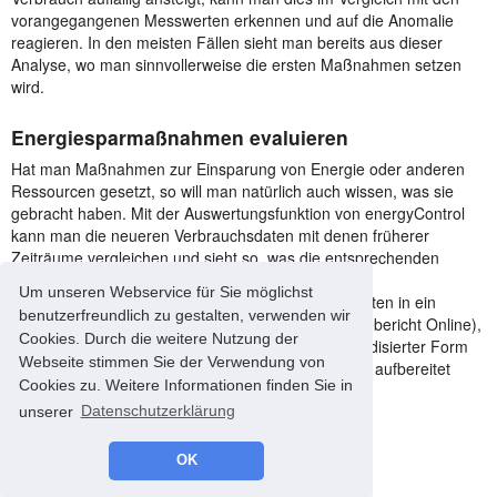
vorangegangenen Messwerten erkennen und auf die Anomalie
reagieren. In den meisten Fällen sieht man bereits aus dieser
Analyse, wo man sinnvollerweise die ersten Maßnahmen setzen
wird.
Energiesparmaßnahmen evaluieren
Hat man Maßnahmen zur Einsparung von Energie oder anderen
Ressourcen gesetzt, so will man natürlich auch wissen, was sie
gebracht haben. Mit der Auswertungsfunktion von energyControl
kann man die neueren Verbrauchsdaten mit denen früherer
Zeiträume vergleichen und sieht so, was die entsprechenden
Maßnahmen gebracht haben.
Um unseren Webservice für Sie möglichst
Eine weitere Möglichkeit ist die Übertragung der Daten in ein
benutzerfreundlich zu gestalten, verwenden wir
spezielles Berichtsprogramm wie z.B. EBO (Energiebericht Online),
Cookies. Durch die weitere Nutzung der
mit dem die Ergebnisse in verdichteter und standardisierter Form
Webseite stimmen Sie der Verwendung von
für einen Bericht z.B. an die Entscheidungsgremien aufbereitet
Cookies zu. Weitere Informationen finden Sie in
werden können.
unserer
Datenschutzerklärung
zurück zur Übersicht
OK
© 2008-2026 energyControl -
Impressum
-
Datenschutz
version 4.68.0 - * 4.68.0#93685a812 - 2026-07-09 - production