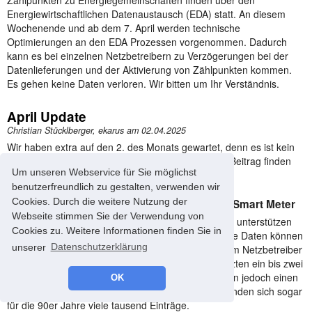
Zählpunkten zu Energiegemeinschaften finden über den
Energiewirtschaftlichen Datenaustausch (EDA) statt. An diesem
Wochenende und ab dem 7. April werden technische
Optimierungen an den EDA Prozessen vorgenommen. Dadurch
kann es bei einzelnen Netzbetreibern zu Verzögerungen bei der
Datenlieferungen und der Aktivierung von Zählpunkten kommen.
Es gehen keine Daten verloren. Wir bitten um Ihr Verständnis.
April Update
Christian Stücklberger, ekarus am
02.04.2025
Wir haben extra auf den 2. des Monats gewartet, denn es ist kein
April-Scherz: es gibt wieder ein Update. In diesem Beitrag finden
Um unseren Webservice für Sie möglichst
Sie die wichtigsten Neuerungen:
benutzerfreundlich zu gestalten, verwenden wir
Cookies. Durch die weitere Nutzung der
Energiebuchhaltung: Vorgängerzähler für Smart Meter
Webseite stimmen Sie der Verwendung von
Den Import der Verbrauchsdaten von Smart Metern unterstützen
Cookies zu. Weitere Informationen finden Sie in
wir ja bereits seit mehreren Jahren. Auch historische Daten können
unserer
Datenschutzerklärung
angefordert werden. Natürlich nur, soweit diese beim Netzbetreiber
auch vorhanden sind und typischerweise für die letzten ein bis zwei
Jahre. Viele langjährige energyControl Nutzer haben jedoch einen
OK
viel größeren Datenschatz, in unserer Datenbank finden sich sogar
für die 90er Jahre viele tausend Einträge.