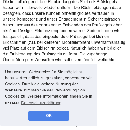
Die im Juli eingerichtete Einblendung des SiteLock-Prüfsiegels
haben wir mittlerweile wieder entfernt. Die Rückmeldungen dazu
besagten, dass unsere Kunden ohnehin großes Vertrauen in
unsere Kompetenz und unser Engagement in Sicherheitsfragen
haben, sodass das permanente Einblenden des Prüfsiegels eher
als überflüssiger Firlefanz empfunden wurde. Zudem haben wir
festgestellt, dass das eingeblendete Prüfsiegel bei kleinen
Bildschirmen (z.B. bei kleineren Mobiltelefonen) unverhältnismäßig
viel Platz auf dem Bildschirm belegt. Natürlich haben wir lediglich
die Einblendung des Prüfsiegels entfernt. Die zugehörige
Überprüfung der Webseiten wird selbstverständlich weiterhin
regelmäßig durchgeführt.
Um unseren Webservice für Sie möglichst
benutzerfreundlich zu gestalten, verwenden wir
Cookies. Durch die weitere Nutzung der
Webseite stimmen Sie der Verwendung von
Cookies zu. Weitere Informationen finden Sie in
unserer
Datenschutzerklärung
OK
© 2008-2026 energyControl -
Impressum
-
Datenschutz
version 4.68.0 - * 4.68.0#93685a812 - 2026-07-09 - production