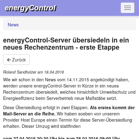
energyControl
Navig
News
energyControl-Server übersiedeln in ein
neues Rechenzentrum - erste Etappe
Zurück
Roland Sandholzer am
18.04.2016
Wie wir schon in den News vom 14.11.2015 angekündigt haben,
werden unsere energyControl-Server in Kürze in ein neues
Rechenzentrum übersiedelt, welches hinsichtlich Umweltschutz und
Energieeffizienz beim Serverbetrieb neue Maßstäbe setzt.
Diese Übersiedlung erfolgt in zwei Etappen.
Als erstes kommt der
Mail-Server an die Reihe.
Wir haben soeben von unserem
Provider Host Europe einen Termin für diese Server-Übersiedlung
erhalten. Dieser Umzug wird stattfinden
vom 27.04.2016 20:30 Uhr bis zum 28.04.2016 09:00 Uhr