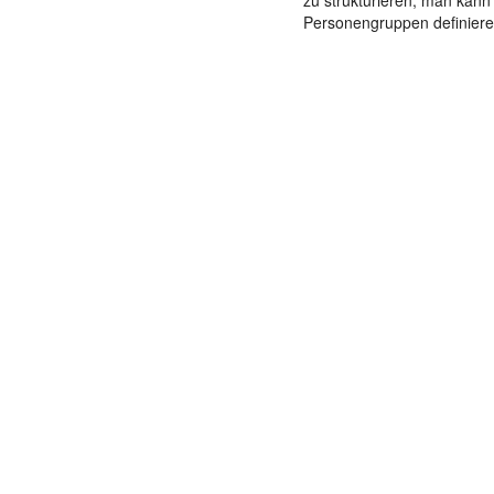
zu strukturieren; man kann
Personengruppen definieren