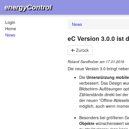
energyControl
Login
News
Home
News
eC Version 3.0.0 ist 
Zurück
Roland Sandholzer am
17.01.2016
Die neue Version 3.0 bringt neb
Die
Unterstützung mobile
verbessert. Das Design wur
Bildschirm-Auflösungen opti
Zählerstände direkt bei de
der neuen "Offline-Ableseli
möglich, auch wenn momen
Besonders bei größeren Ge
Objekte
wünschenswert sein