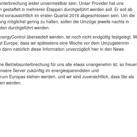
nterbrechung leider unvermeidbar sein. Unser Provider hat uns
ch gestaffelt in mehreren Etappen durchgeführt werden soll. Er soll ab
d voraussichtlich im ersten Quartal 2016 abgeschlossen sein. Um die
ng möglichst gering zu halten, sollen die Umzüge jeweils nachts in
nden durchgeführt werden.
nergyControl übersiedelt werden, ist noch nicht endgültig festgelegt. W
st Europe, dass wir spätestens eine Woche vor dem Umzugstermin
 dann natürlich diese Information unverzüglich hier in den News
he Betriebsunterbrechung für uns alle etwas unangenehm ist, so freue
unsere Server zukünftig im energiesparendsten und
um Europas stehen werden, und wir sind zuversichtlich, dass Sie als
hen werden.