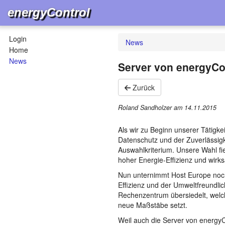
energyControl
Login
News
Home
News
Server von energyCo
Zurück
Roland Sandholzer am
14.11.2015
Als wir zu Beginn unserer Tätigk
Datenschutz und der Zuverlässig
Auswahlkriterium. Unsere Wahl fi
hoher Energie-Effizienz und wi
Nun unternimmt Host Europe noch
Effizienz und der Umweltfreundli
Rechenzentrum übersiedelt, welch
neue Maßstäbe setzt.
Weil auch die Server von energyC