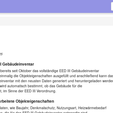
25
II Gebäudeinventar
reits seit Oktober das vollständige EED III Gebäudeinventar
inmalig die Objekteigenschaften ausgefüllt und anschließend kann da
einventar mit den neusten Daten generiert und heruntergeladen werde
ird automatisch bestimmt, ob das Gebäude für die
st, im Sinne der EED III Verordnung.
rbeitete Objekteigenschaften
aten, wie Baujahr, Denkmalschutz, Nutzungsart, Heizwärmebedarf
n, die für das EED III Gebäudeinventar notwendig sind.