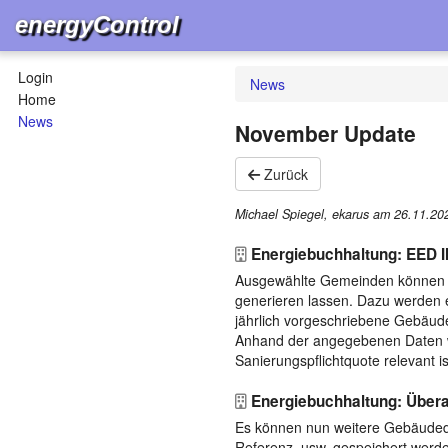
energyControl
Login
News
Home
News
November Update
Zurück
Michael Spiegel, ekarus am
26.11.20
Energiebuchhaltung: EED I
Ausgewählte Gemeinden können be
generieren lassen. Dazu werden e
jährlich vorgeschriebene Gebäud
Anhand der angegebenen Daten w
Sanierungspflichtquote relevant i
Energiebuchhaltung: Übera
Es können nun weitere Gebäuded
Referenz, usw. gespeichert werde