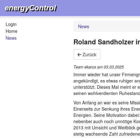
energyControl
Login
News
Home
News
Roland Sandholzer i
Zurück
Team ekarus am
03.03.2025
Immer wieder hat unser Firmengr
angekündigt, es etwas ruhiger an
unterstützt. Dieses Mal meint er 
seinen wohlverdienten Ruhestan
Von Anfang an war es seine Missi
Einerseits zur Senkung ihres Ene
Energien. Seine Motivation dabei
nebenbei auch noch unnötige Kost
2013 mit Umsicht und Weitblick ge
stetig wachsende Zahl zufriedener