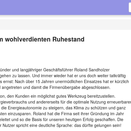
m wohlverdienten Ruhestand
ünder und langjähriger Geschäftsführer Roland Sandholzer
gehen zu lassen. Und immer wieder hat er uns doch weiter tatkräftig
es ernst: Nach über 15 Jahren unermüdlichen Einsatzes hat er kürzlich
d angetreten und damit die Firmenübergabe abgeschlossen.
on, den Kunden ein möglichst gutes Werkzeug bereitzustellen.
rgieverbrauchs und andererseits für die optimale Nutzung erneuerbare
: die Energieautonomie zu steigern, das Klima zu schützen und ganz
en einzusparen. Roland hat die Firma seit ihrer Gründung im Jahr
leitet und so die Basis für unseren heutigen Erfolg geschaffen. Die
 Nutzer spricht eine deutliche Sprache: das dürfte gelungen sein!